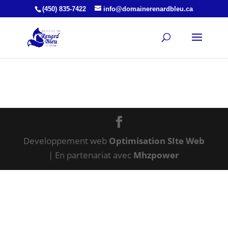
(450) 835-7422
info@domainerenardbleu.ca
Developpement web
Optimisation SIte Web
| En partenariat avec
Mhzpower