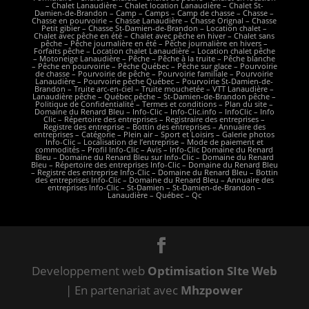
–
Chalet Lanaudière
–
Chalet location Lanaudière
–
Chalet St-
Damien-de-Brandon
–
Camp
–
Camps
–
Camp de chasse
–
Chasse
–
Chasse en pourvoirie – Chasse Lanaudière –
Chasse Orignal
–
Chasse
Petit gibier
– Chasse St-Damien-de-Brandon –
Location chalet
–
Chalet avec pêche en été – Chalet avec pêche en hiver – Chalet sans
pêche –
Pêche journalière en été
–
Pêche journalière en hivers
–
Forfaits pêche
–
Location chalet Lanaudière
–
Location chalet pêche
– Motoneige Lanaudière –
Pêche
–
Pêche à la truite
–
Pêche blanche
–
Pêche en pourvoirie
– Pêche Québec –
Pêche sur glace
–
Pourvoirie
de chasse
–
Pourvoirie de pêche
– Pourvoirie familiale – Pourvoirie
Lanaudière – Pourvoirie pêche Québec – Pourvoirie St-Damien-de-
Brandon – Truite arc-en-ciel – Truite mouchetée – VTT Lanaudière –
Lanaudière pêche – Québec pêche – St-Damien-de-Brandon pêche –
Politique de Confidentialité
–
Termes et conditions
–
Plan du site
–
Domaine du Renard Bleu
–
Info-Clic
–
Info-Clic.info
–
InfoClic
–
Info
Clic
–
Répertoire des entreprises
–
Registraire des entreprises
–
Registre des entreprise
–
Bottin des entreprises
–
Annuaire des
entreprises
–
Catégorie – Plein air – Sport et Loisirs
–
Galerie photos
Info-Clic
–
Localisation de l’entreprise
– Mode de paiement et
commodités –
Profil Info-Clic
–
Avis – Info-Clic Domaine du Renard
Bleu – Domaine du Renard Bleu sur Info-Clic – Domaine du Renard
Bleu – Répertoire des entreprises Info-Clic – Domaine du Renard Bleu
– Registre des entreprise Info-Clic – Domaine du Renard Bleu – Bottin
des entreprises Info-Clic – Domaine du Renard Bleu – Annuaire des
entreprises Info-Clic
– St-Damien – St-Damien-de-Brandon –
Lanaudière – Québec – Qc
Developpement web
Optimisation SIte Web
| En partenariat avec
Mhzpower