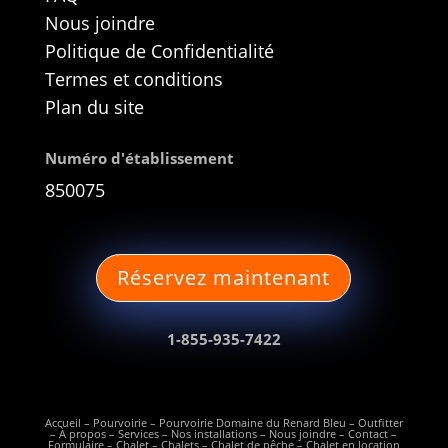
Nous joindre
Politique de Confidentialité
Termes et conditions
Plan du site
Numéro d'établissement
850075
Réservez maintenant
1-855-935-7422
Accueil
– Pourvoirie –
Pourvoirie Domaine du Renard Bleu
– Outfitter
–
À propos
–
Services
–
Nos installations
–
Nous joindre
–
Contact
–
Formulaire
–
Chalet
–
Chalets
–
Chalet de pêche
–
Chalet en location